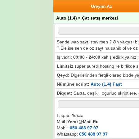
Ureyim.Az
Auto (1.4) » Çat satış mərkəzi
Səndə wap sayt istəyirsən ? Ən yaxşısı biz
? Elə isə sən də öz saytına sahib ol və öz 
İş vaxtı:
09:00 - 24:00
xahiş edirik yalnız i
Limitsiz
super sürətli hostinq ilə birlikdə
Qeyd:
Digərlərindən fərqli olaraq bizdə yığ
Nümünə script:
Auto (1.4) Fast
Diqqət:
Saxta, deşikli, oğurluq skriptlərə,
Ləqəb:
Yeraz
Mail:
Yeraz@Mail.Ru
Mobil:
050 488 97 97
Whatsapp:
050 488 97 97