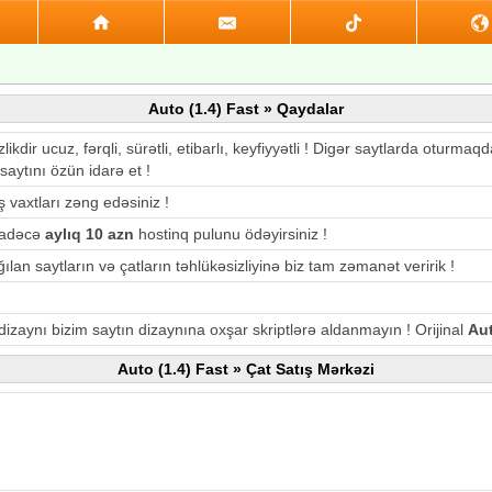
Auto (1.4) Fast » Qaydalar
likdir ucuz, fərqli, sürətli, etibarlı, keyfiyyətli ! Digər saytlarda otu
saytını özün idarə et !
ş vaxtları zəng edəsiniz !
 sadəcə
aylıq 10 azn
hostinq pulunu ödəyirsiniz !
ılan saytların və çatların təhlükəsizliyinə biz tam zəmanət veririk !
 dizaynı bizim saytın dizaynına oxşar skriptlərə aldanmayın ! Orijinal
Aut
Auto (1.4) Fast » Çat Satış Mərkəzi