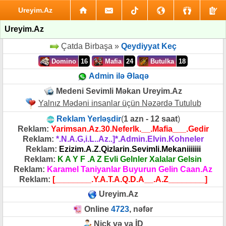
Ureyim.Az
Ureyim.Az
Çatda Birbaşa »
Qeydiyyat Keç
Domino
16
Mafia
24
Butulka
18
Admin ilə Əlaqə
Medeni Sevimli Məkan Ureyim.Az
Yalnız Mədəni insanlar üçün Nəzərdə Tutulub
Reklam Yerləşdir
(
1 azn - 12 saat
)
Reklam:
Yarimsan.Az.30.Neferlk.__.Mafia___.Gedir
Reklam:
*.N.A.G,i.L..Az..]*.Admin.Elvin.Kohneler
Reklam:
Ezizim.A.Z.Qizlarin.Sevimli.Mekaniiiiiii
Reklam:
K A Y F .A Z Evli Gelnler Xalalar Gelsin
Reklam:
Karamel Taniyanlar Buyurun Gelin Caan.Az
Reklam:
[________.Y.A.T.A.Q.D.A__.A.Z________]
Ureyim.Az
Online
4723
, nəfər
Nick və ya İD