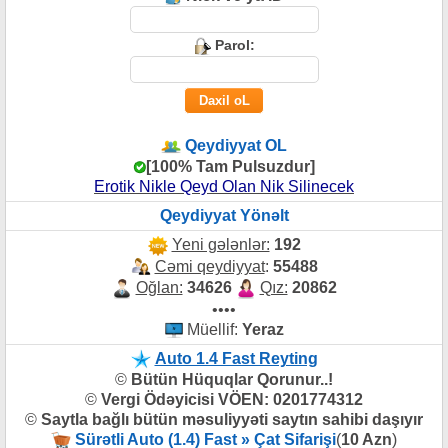
Parol:
Qeydiyyat OL
[100% Tam Pulsuzdur]
Erotik Nikle Qeyd Olan Nik Silinecek
Qeydiyyat Yönəlt
Yeni gələnlər:
192
Cəmi qeydiyyat
:
55488
Oğlan:
34626
Qız:
20862
••••
Müellif:
Yeraz
Auto 1.4 Fast Reyting
©
Bütün Hüquqlar Qorunur..!
©
Vergi Ödəyicisi VÖEN: 0201774312
©
Saytla bağlı bütün məsuliyyəti saytın sahibi daşıyır
Sürətli Auto (1.4) Fast » Çat Sifarişi
(
10 Azn
)