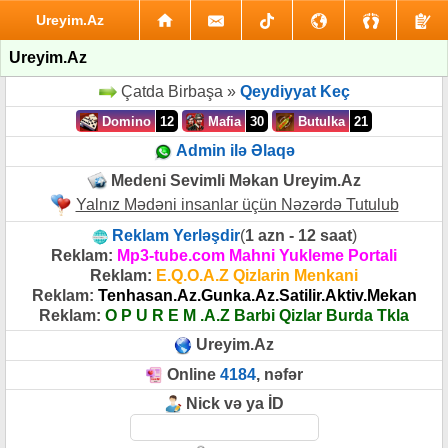
Ureyim.Az
Ureyim.Az
Çatda Birbaşa »
Qeydiyyat Keç
Domino
12
Mafia
30
Butulka
21
Admin ilə Əlaqə
Medeni Sevimli Məkan Ureyim.Az
Yalnız Mədəni insanlar üçün Nəzərdə Tutulub
Reklam Yerləşdir
(
1 azn - 12 saat
)
Reklam:
Mp3-tube.com Mahni Yukleme Portali
Reklam:
E.Q.O.A.Z Qizlarin Menkani
Reklam:
Tenhasan.Az.Gunka.Az.Satilir.Aktiv.Mekan
Reklam:
O P U R E M .A.Z Barbi Qizlar Burda Tkla
Ureyim.Az
Online
4184
, nəfər
Nick və ya İD