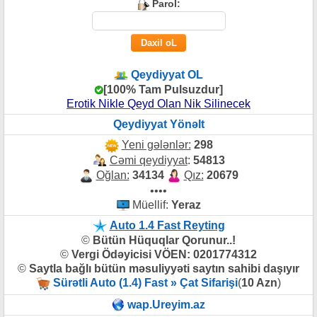
Parol:
Qeydiyyat OL
[100% Tam Pulsuzdur]
Erotik Nikle Qeyd Olan Nik Silinecek
Qeydiyyat Yönəlt
Yeni gələnlər:
298
Cəmi qeydiyyat
:
54813
Oğlan:
34134
Qız:
20679
••••
Müellif:
Yeraz
Auto 1.4 Fast Reyting
©
Bütün Hüquqlar Qorunur..!
©
Vergi Ödəyicisi VÖEN: 0201774312
©
Saytla bağlı bütün məsuliyyəti saytın sahibi daşıyır
Sürətli Auto (1.4) Fast » Çat Sifarişi
(
10 Azn
)
wap.Ureyim.az