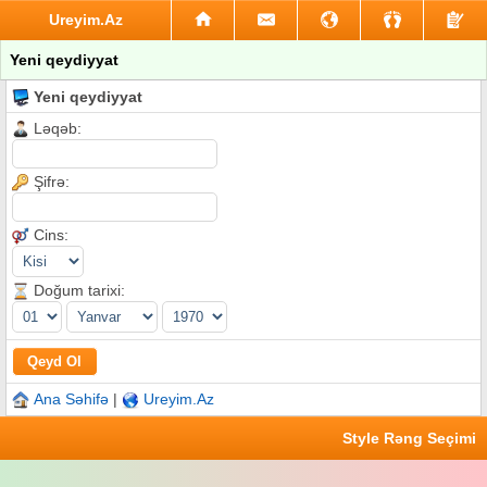
Ureyim.Az
Yeni qeydiyyat
Yeni qeydiyyat
Ləqəb:
Şifrə:
Cins:
Doğum tarixi:
Ana Səhifə
|
Ureyim.Az
Style Rəng Seçimi