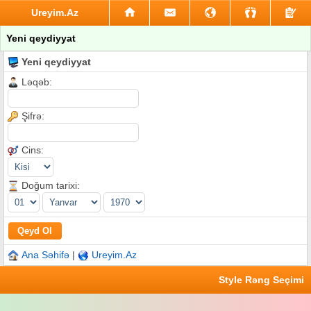
Ureyim.Az
Yeni qeydiyyat
Yeni qeydiyyat
Ləqəb:
Şifrə:
Cins:
Doğum tarixi:
Ana Səhifə
|
Ureyim.Az
Style Rəng Seçimi