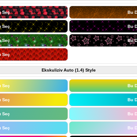
ı Seç
Bu D
ı Seç
Bu D
ı Seç
Bu D
ı Seç
Ekskuliziv Auto (1.4) Style
ı Seç
Bu D
ı Seç
Bu D
ı Seç
Bu D
ı Seç
Bu D