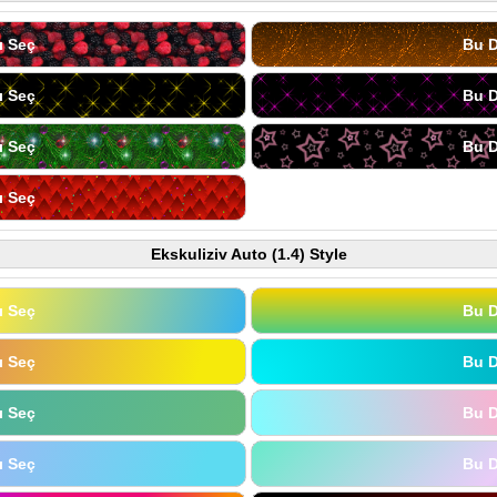
ı Seç
Bu D
ı Seç
Bu D
ı Seç
Bu D
ı Seç
Ekskuliziv Auto (1.4) Style
ı Seç
Bu D
ı Seç
Bu D
ı Seç
Bu D
ı Seç
Bu D