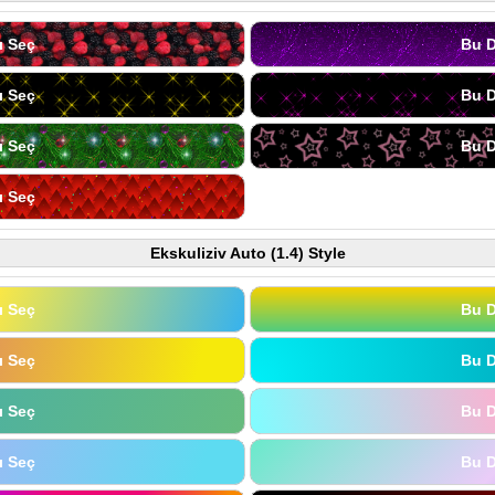
ı Seç
Bu D
ı Seç
Bu D
ı Seç
Bu D
ı Seç
Ekskuliziv Auto (1.4) Style
ı Seç
Bu D
ı Seç
Bu D
ı Seç
Bu D
ı Seç
Bu D