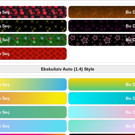
ı Seç
Bu D
ı Seç
Bu D
ı Seç
Bu D
ı Seç
Ekskuliziv Auto (1.4) Style
ı Seç
Bu D
ı Seç
Bu D
ı Seç
Bu D
ı Seç
Bu D